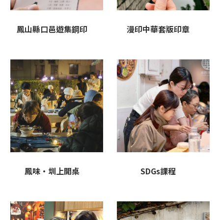
鳳山縣口邑遊集鋼印
漫印中華套版印章
鳳味·圳上開桌
SDGs課程