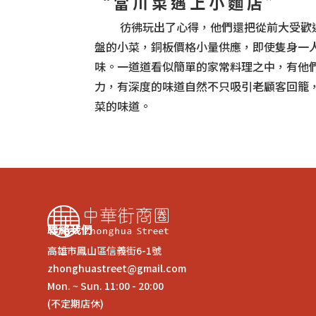
“ 當 川 菜 遇 上 小 麵 店 ”
彷彿玩出了心得，他們還把從前大受歡迎
盤的小菜，銅板價格小量供應，即使隻身一
味。一道道看似簡單的家常料理之中，有他
力，有深度的味道自然不只吸引老顧客回籠
菜的味道。
聯絡我們
高雄市鳳山區信義街6-1號
zhonghuastreet@gmail.com
Mon. ~ Sun. 11:00 - 20:00
(不定期店休)