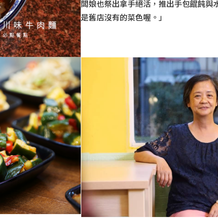
闆娘也祭出拿手絕活，推出手包餛飩與
是舊店沒有的菜色喔。」