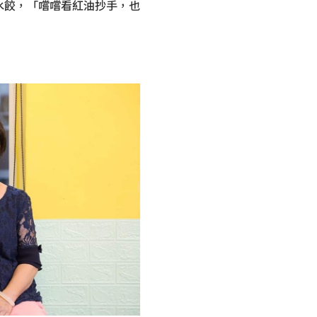
水餃，「嚐嚐看紅油抄手，也