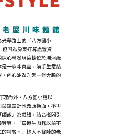
光華路上的「八方圓小
，但因為房東打算處置資
娘陳心瑩發現這棟位於圳河綠
本是一家冰菓室，前手生意結
屋，內心油然升起一個大膽的
理內外，八方圓小館以
而菜單設計也改頭換面，不再
「麵飯」為載體，結合老闆引
燒等等，「這道牛肉麵以前不
工的特餐。」輸人不輸陣的老