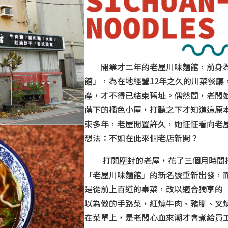
開業才二年的老屋川味麵館，前身為
館」，為在地經營12年之久的川菜餐廳
產，才不得已結束舊址。偶然間，老闆
蔭下的橘色小屋，打聽之下才知道這原
束多年，老屋閒置許久，她怔怔看向老
想法：不如在此來個老店新開？
打開塵封的老屋，花了三個月時間打
「老屋川味麵館」的新名號重新出發，
是從前上百道的桌菜，改以適合獨享的
以為傲的手路菜，紅燒牛肉、豬腳、叉
在菜單上，是老闆心血來潮才會煮給員